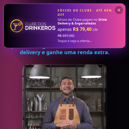
Drink Delivery & Engarrafados
—
Aprenda a engarrafar seu
SÓCIOS DO CLUBE · ATÉ
80
%
OFF
Sócios do Clube pagam no
Drink
Delivery & Engarrafados
R$ 79,40
apenas
(de
R$ 397,00
)
COM TOM OLIVEIRA
Toque e veja a oferta
→
Aprenda a engarrafar seus drinks, venda no
delivery e ganhe uma renda extra.