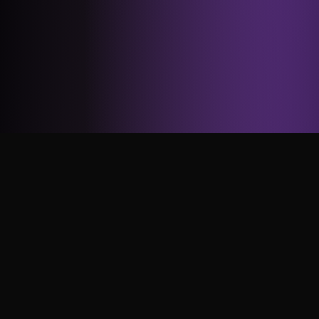
O que você vai aprender
no
curso?