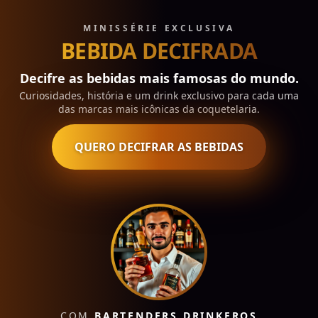
Bebida Decifrada
—
Decifre as bebidas mais famosas do 
MINISSÉRIE EXCLUSIVA
BEBIDA DECIFRADA
Decifre as bebidas mais famosas do mundo.
Curiosidades, história e um drink exclusivo para cada uma
das marcas mais icônicas da coquetelaria.
QUERO DECIFRAR AS BEBIDAS
COM
BARTENDERS DRINKEROS